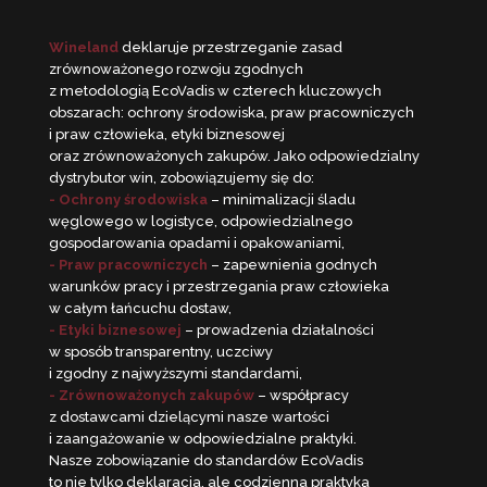
Wineland
deklaruje przestrzeganie zasad
zrównoważonego rozwoju zgodnych
z metodologią EcoVadis w czterech kluczowych
obszarach: ochrony środowiska, praw pracowniczych
i praw człowieka, etyki biznesowej
oraz zrównoważonych zakupów. Jako odpowiedzialny
dystrybutor win, zobowiązujemy się do:
- Ochrony środowiska
– minimalizacji śladu
węglowego w logistyce, odpowiedzialnego
gospodarowania opadami i opakowaniami,
- Praw pracowniczych
– zapewnienia godnych
warunków pracy i przestrzegania praw człowieka
w całym łańcuchu dostaw,
- Etyki biznesowej
– prowadzenia działalności
w sposób transparentny, uczciwy
i zgodny z najwyższymi standardami,
- Zrównoważonych zakupów
– współpracy
z dostawcami dzielącymi nasze wartości
i zaangażowanie w odpowiedzialne praktyki.
Nasze zobowiązanie do standardów EcoVadis
to nie tylko deklaracja, ale codzienna praktyka