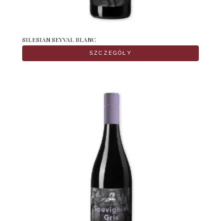
SILESIAN SEYVAL BLANC
SZCZEGÓŁY