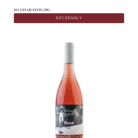
SILESIAN RIESLING
SZCZEGÓŁY