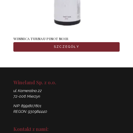
WINNICA TURNAU PINOT NOIR
SZCZEGÓŁY
Wineland Sp. z o.o.
ul. Kameralna 22
72-006 Mierzyn
NIP: 8991807801
REGON: 930984440
Kontakt z nami: